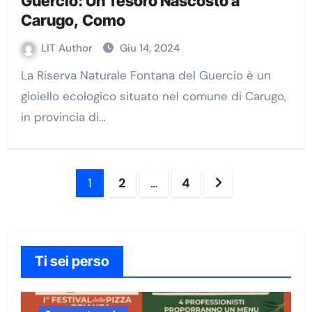
Guercio: Un Tesoro Nascosto a
Carugo, Como
LIT Author
Giu 14, 2024
La Riserva Naturale Fontana del Guercio è un
gioiello ecologico situato nel comune di Carugo,
in provincia di…
Paginazione
1
2
…
4
degli
articoli
Ti sei perso