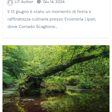
LIT Author
Giu 14, 2024
Il 13 giugno è stato un momento di festa e
raffinatezza culinaria presso Enosteria Lipen,
dove Corrado Scaglione…