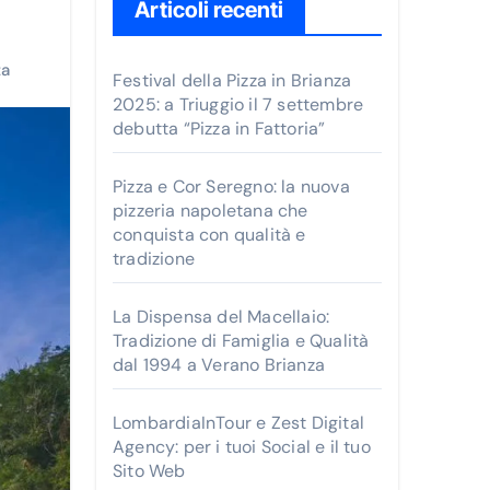
r
Articoli recenti
c
a
za
Festival della Pizza in Brianza
p
2025: a Triuggio il 7 settembre
debutta “Pizza in Fattoria”
e
r
Pizza e Cor Seregno: la nuova
:
pizzeria napoletana che
conquista con qualità e
tradizione
La Dispensa del Macellaio:
Tradizione di Famiglia e Qualità
dal 1994 a Verano Brianza
LombardiaInTour e Zest Digital
Agency: per i tuoi Social e il tuo
Sito Web