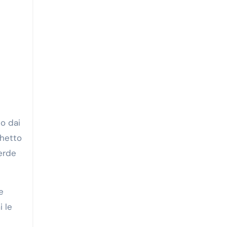
no dai
ghetto
verde
e
i le