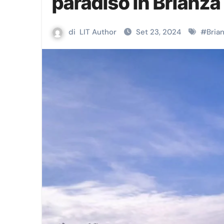
paradiso in Brianza
di
LIT Author
Set 23, 2024
#
Bria