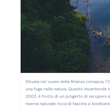
Situata nel cuore della Brianza comasca, l’Oasi di Baggero a Merone è una delle mete ideali per chi cerca
una fuga nella natura. Questo incantevole l
2002, è frutto di un progetto di recupero 
riserva naturale ricca di fascino e biodivers