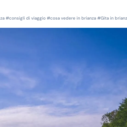
nza
#
consigli di viaggio
#
cosa vedere in brianza
#
Gita in brian