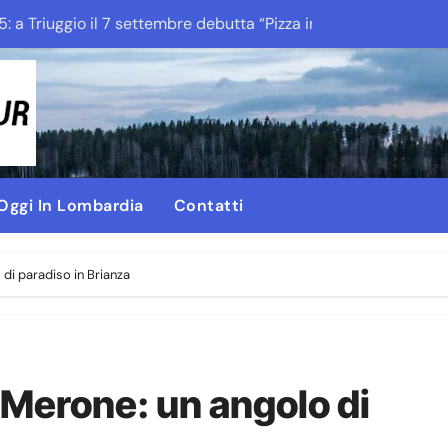
5: a Triuggio il 7 settembre debutta “Pizza in Fattoria”
Pizza e Cor Ser
 Oggi In Lombardia
Contatti
 di paradiso in Brianza
 Merone: un angolo di