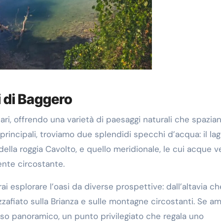
i di Baggero
ari, offrendo una varietà di paesaggi naturali che spazia
oni principali, troviamo due splendidi specchi d’acqua: il la
della roggia Cavolto, e quello meridionale, le cui acque 
iente circostante.
ai esplorare l’oasi da diverse prospettive: dall’altavia ch
zzafiato sulla Brianza e sulle montagne circostanti. Se am
sso panoramico, un punto privilegiato che regala uno