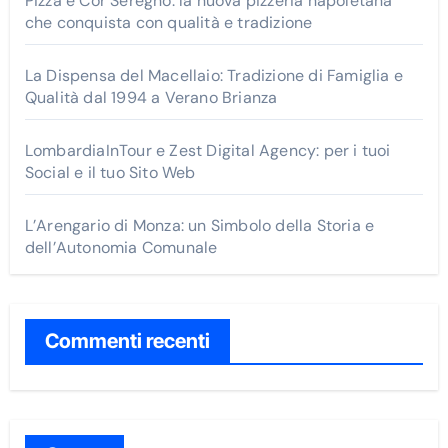
Pizza e Cor Seregno: la nuova pizzeria napoletana
che conquista con qualità e tradizione
:
La Dispensa del Macellaio: Tradizione di Famiglia e
Qualità dal 1994 a Verano Brianza
LombardiaInTour e Zest Digital Agency: per i tuoi
Social e il tuo Sito Web
L’Arengario di Monza: un Simbolo della Storia e
dell’Autonomia Comunale
Commenti recenti