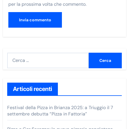
per la prossima volta che commento.
R
i
c
e
r
Articoli recenti
c
a
Festival della Pizza in Brianza 2025: a Triuggio il 7
p
settembre debutta “Pizza in Fattoria”
e
r