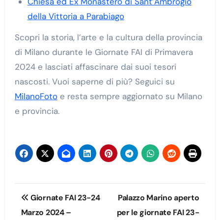
Chiesa ed Ex Monastero di Sant’Ambrogio
della Vittoria a Parabiago
Scopri la storia, l’arte e la cultura della provincia
di Milano durante le Giornate FAI di Primavera
2024 e lasciati affascinare dai suoi tesori
nascosti. Vuoi saperne di più? Seguici su
MilanoFoto
e resta sempre aggiornato su Milano
e provincia.
Navigazione
Giornate FAI 23-24
Palazzo Marino aperto
articoli
Marzo 2024 –
per le giornate FAI 23-