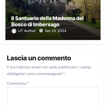
Il Santuario della Madonna del
Bosco di Imbersago
LIT Author
Set 23, 2024
Lascia un commento
Il tuo indirizzo email non sarà pubblicato.
I campi
obbligatori sono contrassegnati
*
Commento
*