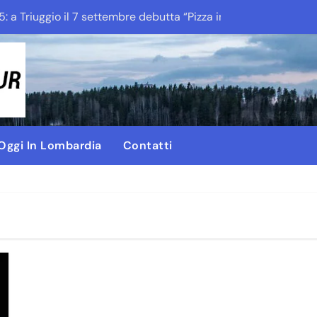
5: a Triuggio il 7 settembre debutta “Pizza in Fattoria”
Pizza e Cor Ser
 Oggi In Lombardia
Contatti