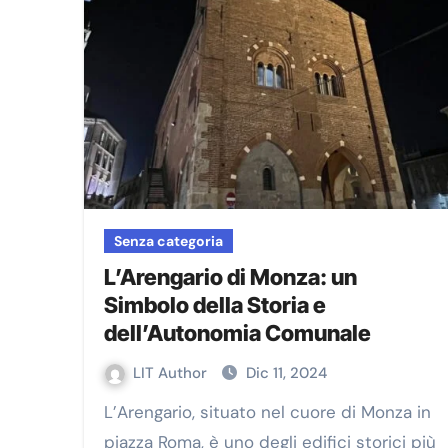
Senza categoria
L’Arengario di Monza: un
Simbolo della Storia e
dell’Autonomia Comunale
LIT Author
Dic 11, 2024
L’Arengario, situato nel cuore di Monza in
piazza Roma, è uno degli edifici storici più