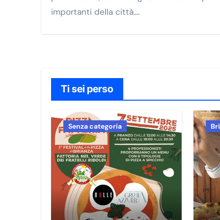
importanti della città.…
Ti sei perso
Senza categoria
Br