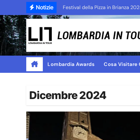
Skip
Notizie
Festival della Pizza in Brianza 202
to
content
Lombardia Awards
Cosa Visitare
Dicembre 2024